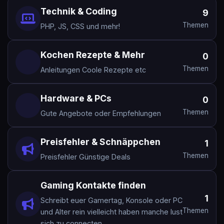
SystemsX
29.03.2026 17:08
ADMIN
Technik & Coding
9
Themen
PHP, JS, CSS und mehr!
Social Media Werbung
SystemsX
29.03.2026 17:06
ADMIN
Kochen Rezepte & Mehr
0
in 10 Jahren wird 80% der Jobs durch AI Bots / Human Robots ersetzt?
Themen
Anleitungen Coole Rezepte etc
SystemsX
29.03.2026 16:58
ADMIN
Hardware & PCs
0
Wie baut man eine starke Community auf?
Themen
Gute Angebote oder Empfehlungen
SystemsX
29.03.2026 16:56
ADMIN
Preisfehler & Schnäppchen
1
Eure besten Schnäppchen / Preisfehler?
SystemsX
29.03.2026 16:56
ADMIN
Themen
Preisfehler Günstige Deals
Welche Skills sollte jeder 2026 lernen?
Gaming Kontakte finden
SystemsX
29.03.2026 16:56
ADMIN
1
Schreibt euer Gamertag, Konsole oder PC
Themen
und Alter rein vielleicht haben manche lust
Beste Plattform um Geld online zu verdienen?
sich zu connecten.