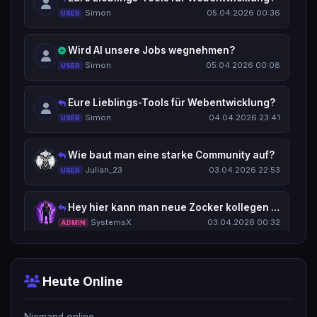
Simon
05.04.2026 00:36
USER
Wird AI unsere Jobs wegnehmen?
Simon
05.04.2026 00:08
USER
Eure Lieblings-Tools für Webentwicklung?
Simon
04.04.2026 23:41
USER
Wie baut man eine starke Community auf?
Julian_23
03.04.2026 22:53
USER
Hey hier kann man neue Zocker kollegen kennenlernen
SystemsX
03.04.2026 00:32
ADMIN
Welche Programmiersprache lohnt sich aktuell am meisten?
Mr.Wang
02.04.2026 01:32
USER
Heute Online
Hey hier kann man neue Zocker kollegen kennenlernen