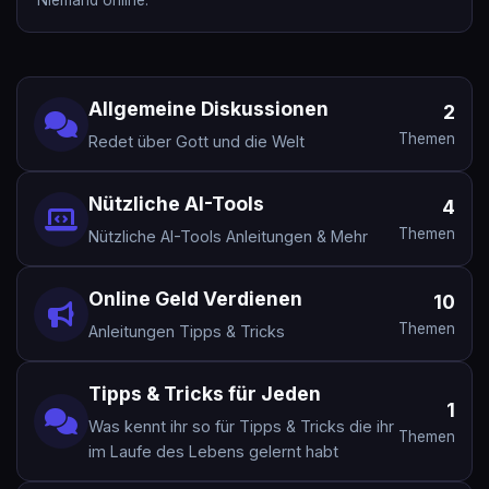
Niemand online.
SystemsX
01.04.2026 22:47
ADMIN
My New Test Topic
testuser123
01.04.2026 03:28
USER
Allgemeine Diskussionen
2
Themen
Redet über Gott und die Welt
Test Topic Title
testuser123
01.04.2026 03:27
USER
Nützliche AI-Tools
4
Themen
Test Topic Title
Nützliche AI-Tools Anleitungen & Mehr
testuser123
01.04.2026 02:46
USER
Online Geld Verdienen
10
Welche AI-Tools nutzt ihr täglich wirklich?
Themen
Anleitungen Tipps & Tricks
testuser123
01.04.2026 02:45
USER
Tipps & Tricks für Jeden
Welche Skills sollte jeder 2026 lernen?
1
flo.speer
30.03.2026 23:10
USER
Was kennt ihr so für Tipps & Tricks die ihr
Themen
im Laufe des Lebens gelernt habt
Social Media Werbung